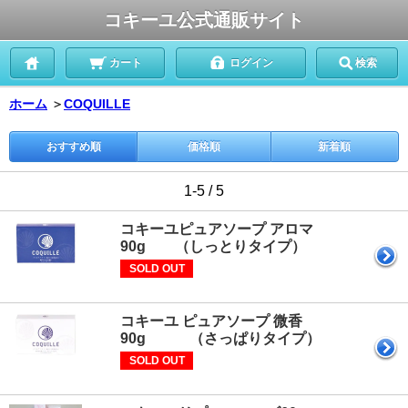
コキーユ公式通販サイト
カート
ログイン
検索
ホーム
＞
COQUILLE
おすすめ順
価格順
新着順
1-5 / 5
コキーユピュアソープ アロマ
90g （しっとりタイプ）
SOLD OUT
コキーユ ピュアソープ 微香
90g （さっぱりタイプ）
SOLD OUT